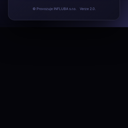
© Provozuje INFLUBA s.r.o. Verze 2.0.